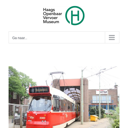
Ga
naar
inhoud
Ga naar...