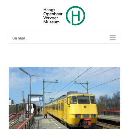
Ga
naar
inhoud
Ga naar...