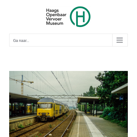
Ga
naar
inhoud
Ga naar...