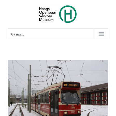
Ga
naar
inhoud
Ga naar...