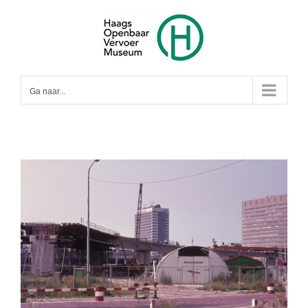
Ga
naar
inhoud
Ga naar...