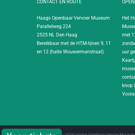
CONTACT EN ROUTE
OPEN
Haags Openbaar Vervoer Museum
Het H
Parallelweg 224
Museu
2525 NL Den Haag
met 1
Bereikbaar met de HTM-lijnen 9, 11
zonda
en 12 (halte Wouwermanstraat)
uur g
Kaartj
museu
contan
knop 
Vooraf
Copyright 2012 - 2024 | Haags Openbaar Vervoer Museum 