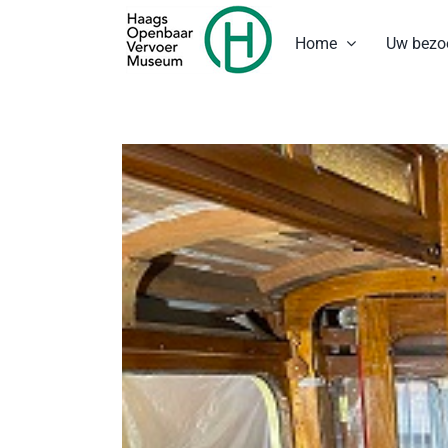
Ga
naar
Home
Uw bezo
inhoud