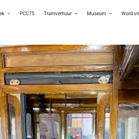
ek
PCC75
Tramverhuur
Museum
Word vri