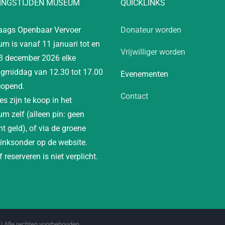
INGSTIJDEN MUSEUM
QUICKLINKS
aags Openbaar Vervoer
Donateur worden
m is vanaf 11 januari tot en
Vrijwilliger worden
3 december 2026 elke
gmiddag van 12.30 tot 17.00
Evenementen
eopend.
Contact
es zijn te koop in het
m zelf (alleen pin: geen
t geld), of via de groene
linksonder op de website.
 reserveren is niet verplicht.
| Alle rechten voorbehouden