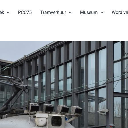
ek
PCC75
Tramverhuur
Museum
Word vri