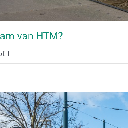
tram van HTM?
[...]