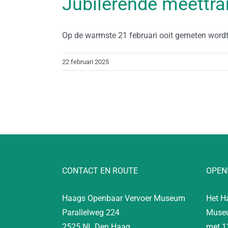
Jubilerende meettr
Op de warmste 21 februari ooit gemeten wordt 
22 februari 2025
CONTACT EN ROUTE
OPEN
Haags Openbaar Vervoer Museum
Het H
Parallelweg 224
Museu
2525 NL Den Haag
met 1