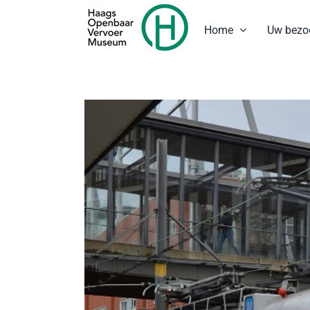
Ga
naar
Home
Uw bezo
inhoud