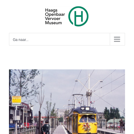
Ga
naar
inhoud
Ga naar...