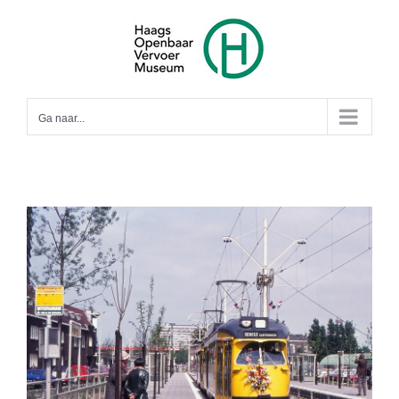
Ga
naar
inhoud
Ga naar...