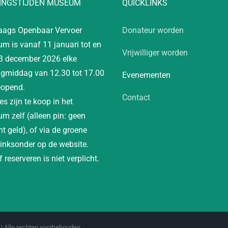
INGSTIJDEN MUSEUM
QUICKLINKS
aags Openbaar Vervoer
Donateur worden
m is vanaf 11 januari tot en
Vrijwilliger worden
3 december 2026 elke
gmiddag van 12.30 tot 17.00
Evenementen
eopend.
Contact
es zijn te koop in het
m zelf (alleen pin: geen
t geld), of via de groene
linksonder op de website.
 reserveren is niet verplicht.
| Alle rechten voorbehouden