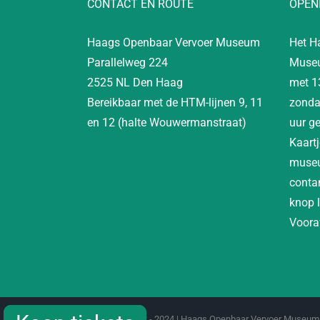
CONTACT EN ROUTE
OPEN
Haags Openbaar Vervoer Museum
Het H
Parallelweg 224
Museu
2525 NL Den Haag
met 1
Bereikbaar met de HTM-lijnen 9, 11
zonda
en 12 (halte Wouwermanstraat)
uur g
Kaartj
museu
contan
knop 
Vooraf
Copyright 2012 - 2024 | Haags Openbaar Vervoer Museum 