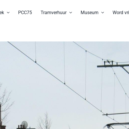
ek
PCC75
Tramverhuur
Museum
Word vri