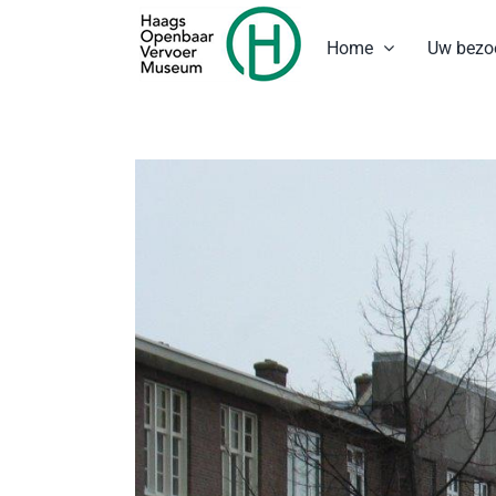
Ga
naar
Home
Uw bezo
inhoud