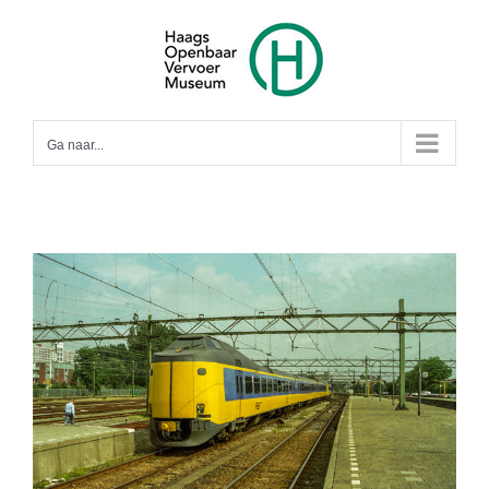
Ga
naar
inhoud
Ga naar...