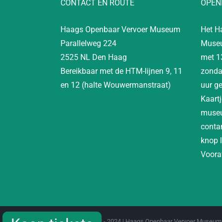
CONTACT EN ROUTE
OPEN
Haags Openbaar Vervoer Museum
Het H
Parallelweg 224
Museu
2525 NL Den Haag
met 1
Bereikbaar met de HTM-lijnen 9, 11
zonda
en 12 (halte Wouwermanstraat)
uur g
Kaartj
museu
contan
knop 
Vooraf
Copyright 2012 - 2024 | Haags Openbaar Vervoer Museum 