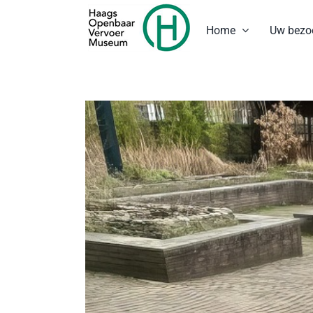
Ga
naar
Home
Uw bezo
inhoud