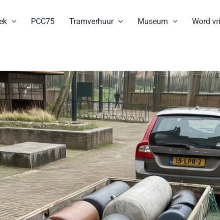
ek
PCC75
Tramverhuur
Museum
Word vri