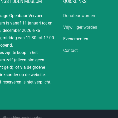
INGSTIJDEN MUSEUM
QUICKLINKS
aags Openbaar Vervoer
Donateur worden
m is vanaf 11 januari tot en
Vrijwilliger worden
3 december 2026 elke
gmiddag van 12.30 tot 17.00
Evenementen
eopend.
Contact
es zijn te koop in het
m zelf (alleen pin: geen
t geld), of via de groene
linksonder op de website.
 reserveren is niet verplicht.
| Alle rechten voorbehouden