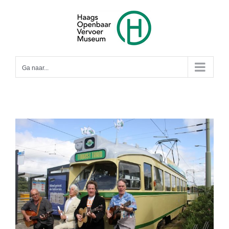
Ga
naar
inhoud
Ga naar...