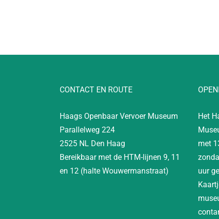
CONTACT EN ROUTE
OPEN
Haags Openbaar Vervoer Museum
Het H
Parallelweg 224
Museu
2525 NL Den Haag
met 1
Bereikbaar met de HTM-lijnen 9, 11
zonda
en 12 (halte Wouwermanstraat)
uur g
Kaartj
museu
contan