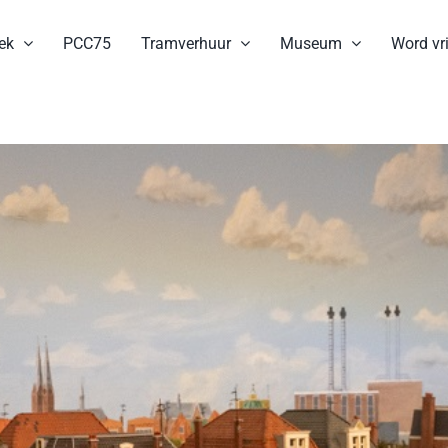
ek
PCC75
Tramverhuur
Museum
Word vri