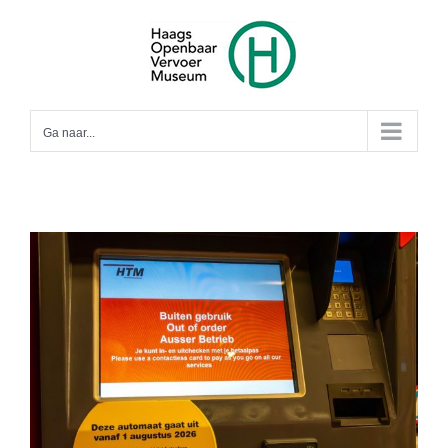
Ga
naar
inhoud
Ga naar...