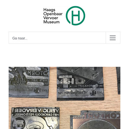
Ga
naar
inhoud
Ga naar...