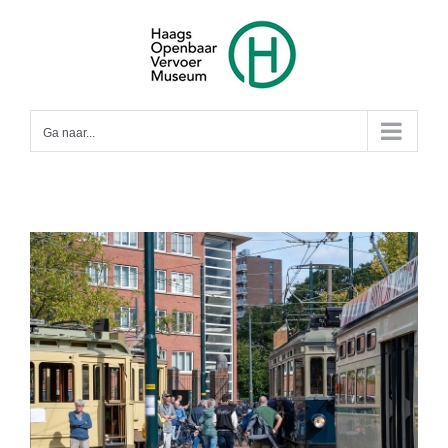
Ga
naar
inhoud
Ga naar...