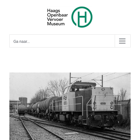
Ga
naar
inhoud
Ga naar...