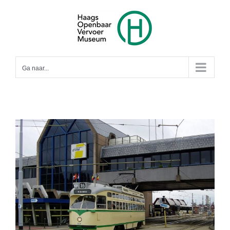
Ga
naar
inhoud
Ga naar...