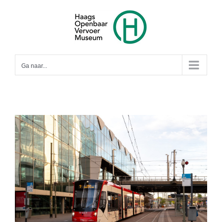
Ga
naar
inhoud
Ga naar...