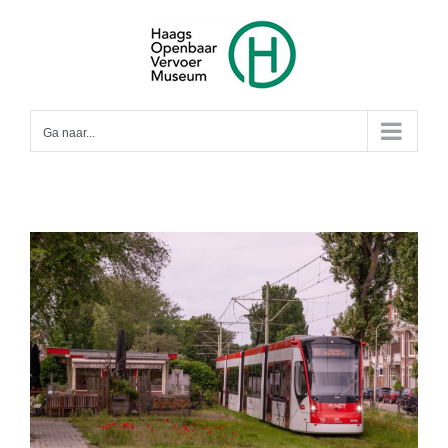
Ga
naar
inhoud
Ga naar...