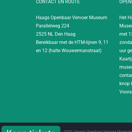
CONTACT EN ROUTE
OPEN
Haags Openbaar Vervoer Museum
Het H
Parallelweg 224
Museu
2525 NL Den Haag
met 1
Bereikbaar met de HTM-lijnen 9, 11
zonda
en 12 (halte Wouwermanstraat)
uur g
Kaartj
museu
contan
knop 
Vooraf
Copyright 2012 - 2024 | Haags Openbaar Vervoer Museum 