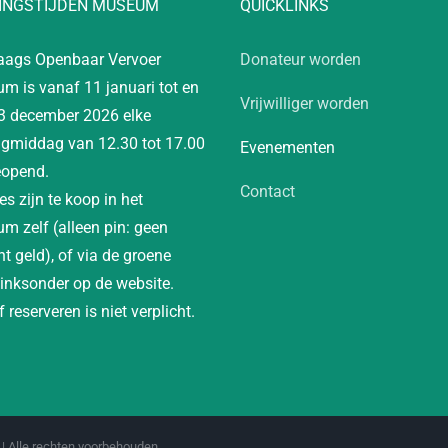
INGSTIJDEN MUSEUM
QUICKLINKS
aags Openbaar Vervoer
Donateur worden
m is vanaf 11 januari tot en
Vrijwilliger worden
3 december 2026 elke
gmiddag van 12.30 tot 17.00
Evenementen
eopend.
Contact
es zijn te koop in het
m zelf (alleen pin: geen
t geld), of via de groene
linksonder op de website.
 reserveren is niet verplicht.
| Alle rechten voorbehouden