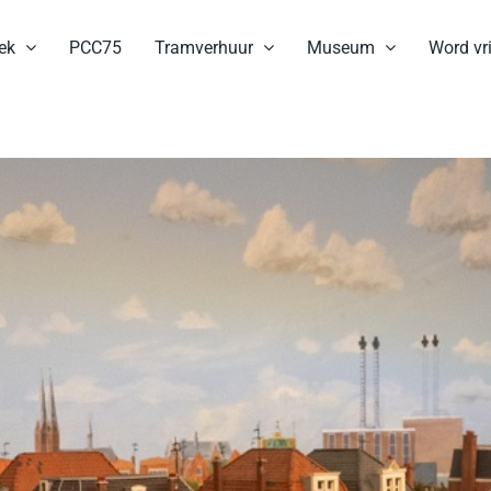
ek
PCC75
Tramverhuur
Museum
Word vri