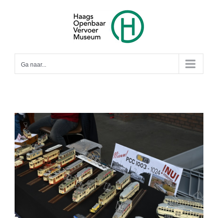
Ga
naar
inhoud
Ga naar...