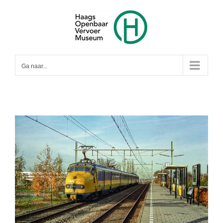
Ga
naar
inhoud
Ga naar...