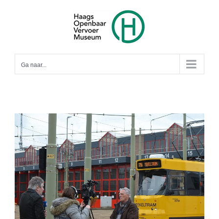
Ga
naar
inhoud
Ga naar...