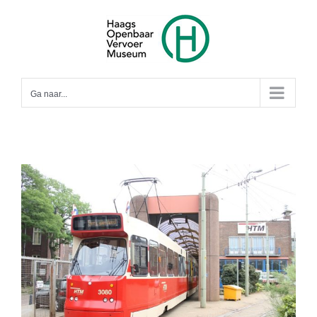
Ga
naar
inhoud
Ga naar...