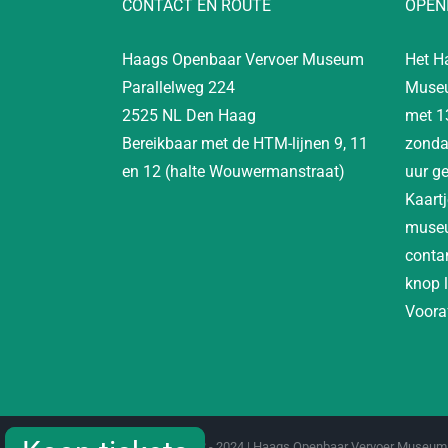
CONTACT EN ROUTE
OPEN
Haags Openbaar Vervoer Museum
Het H
Parallelweg 224
Museu
2525 NL Den Haag
met 1
Bereikbaar met de HTM-lijnen 9, 11
zonda
en 12 (halte Wouwermanstraat)
uur g
Kaartj
museu
contan
knop 
Vooraf
Copyright 2012 - 2024 | Haags Openbaar Vervoer Museum 