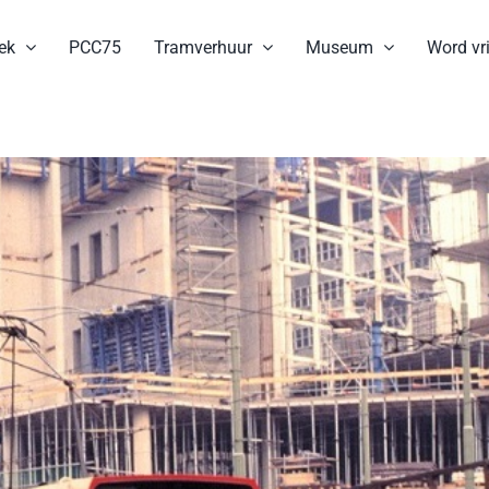
ek
PCC75
Tramverhuur
Museum
Word vri