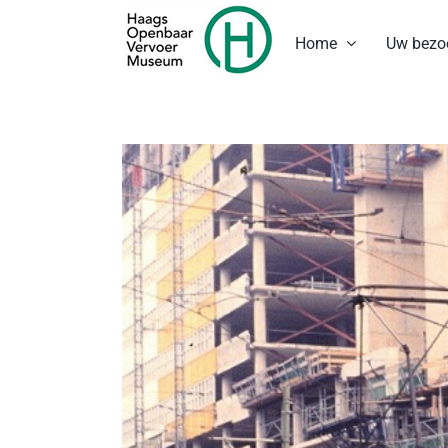
Ga
naar
Home
Uw bezo
inhoud