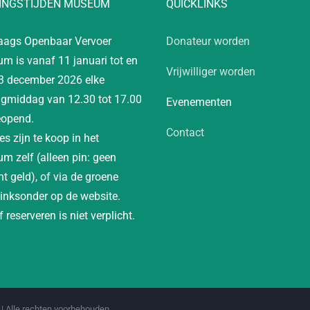
INGSTIJDEN MUSEUM
QUICKLINKS
aags Openbaar Vervoer
Donateur worden
m is vanaf 11 januari tot en
Vrijwilliger worden
3 december 2026 elke
gmiddag van 12.30 tot 17.00
Evenementen
eopend.
Contact
es zijn te koop in het
m zelf (alleen pin: geen
t geld), of via de groene
linksonder op de website.
 reserveren is niet verplicht.
| Alle rechten voorbehouden