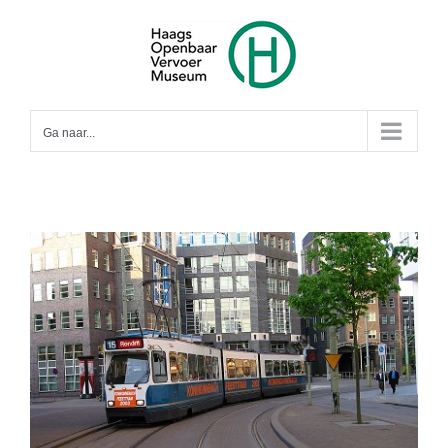
Ga
naar
inhoud
Ga naar...