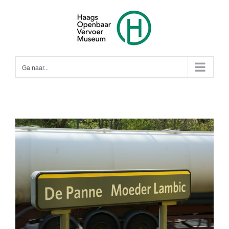
Ga
naar
inhoud
Ga naar...