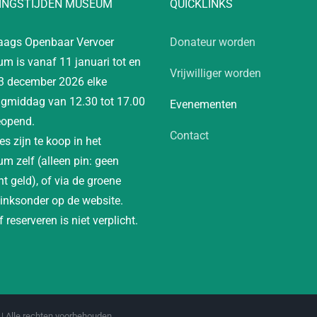
INGSTIJDEN MUSEUM
QUICKLINKS
aags Openbaar Vervoer
Donateur worden
m is vanaf 11 januari tot en
Vrijwilliger worden
3 december 2026 elke
gmiddag van 12.30 tot 17.00
Evenementen
eopend.
Contact
es zijn te koop in het
m zelf (alleen pin: geen
t geld), of via de groene
linksonder op de website.
 reserveren is niet verplicht.
| Alle rechten voorbehouden