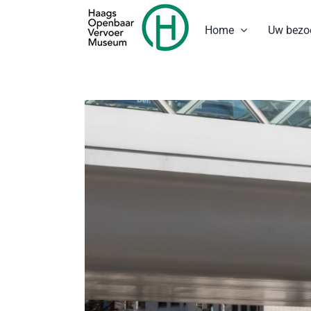
Ga
naar
Home
Uw bezo
inhoud