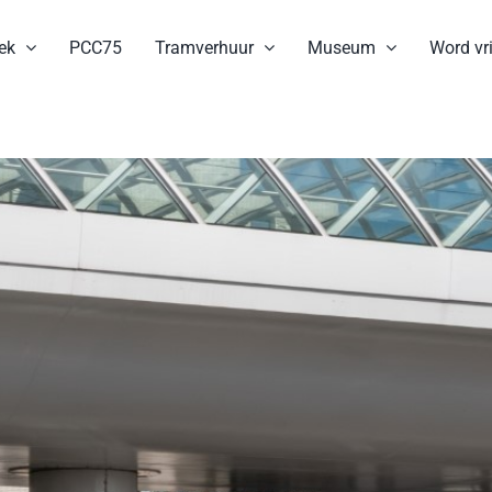
ek
PCC75
Tramverhuur
Museum
Word vri