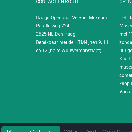
CONTACT EN ROUTE
OPEN
Haags Openbaar Vervoer Museum
Het H
Parallelweg 224
Museu
2525 NL Den Haag
met 1
Bereikbaar met de HTM-lijnen 9, 11
zonda
en 12 (halte Wouwermanstraat)
uur g
Kaartj
museu
contan
knop 
Vooraf
Copyright 2012 - 2024 | Haags Openbaar Vervoer Museum 