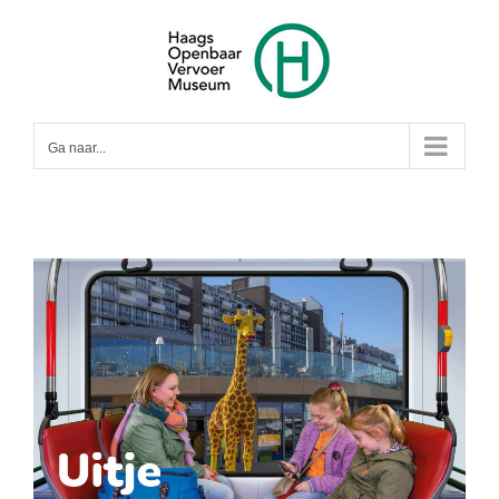
Ga
naar
inhoud
Ga naar...