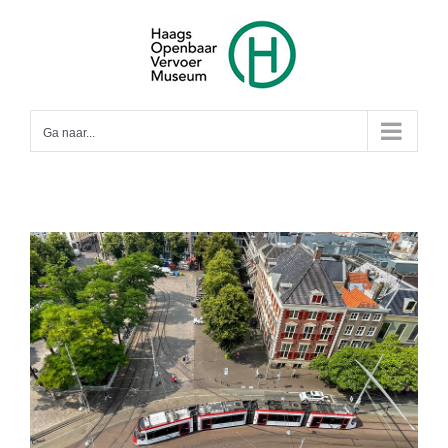
Ga
naar
inhoud
Ga naar...