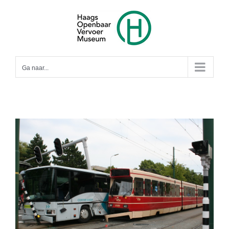
Ga
naar
inhoud
Ga naar...