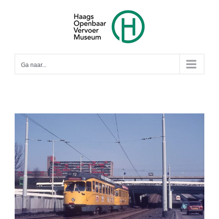
Ga
naar
inhoud
Ga naar...