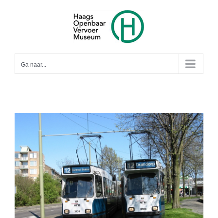
Ga
naar
inhoud
Ga naar...