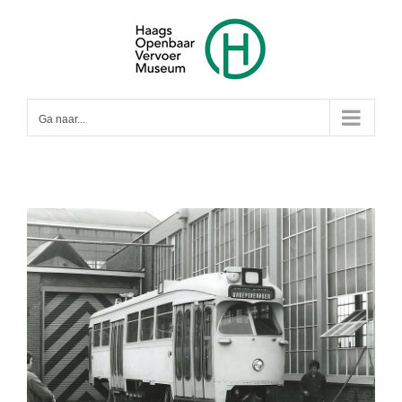
Ga
naar
inhoud
Ga naar...