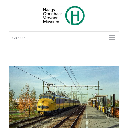
Ga
naar
inhoud
Ga naar...