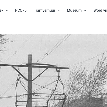
ek
PCC75
Tramverhuur
Museum
Word vri