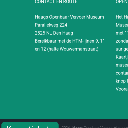
CONTACT EN ROUTE
OPEN
Haags Openbaar Vervoer Museum
Het H
Parallelweg 224
Museu
2525 NL Den Haag
met 1
Bereikbaar met de HTM-lijnen 9, 11
zonda
en 12 (halte Wouwermanstraat)
uur g
Kaartj
museu
contan
knop 
Vooraf
Copyright 2012 - 2024 | Haags Openbaar Vervoer Museum 