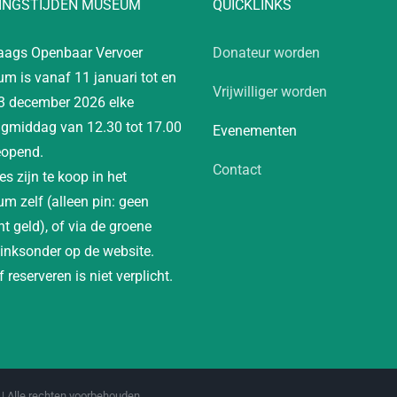
INGSTIJDEN MUSEUM
QUICKLINKS
aags Openbaar Vervoer
Donateur worden
m is vanaf 11 januari tot en
Vrijwilliger worden
3 december 2026 elke
gmiddag van 12.30 tot 17.00
Evenementen
eopend.
Contact
es zijn te koop in het
m zelf (alleen pin: geen
t geld), of via de groene
linksonder op de website.
 reserveren is niet verplicht.
| Alle rechten voorbehouden