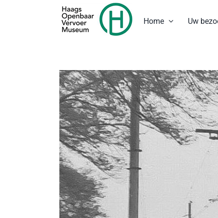
Ga
naar
Home
Uw bezo
inhoud