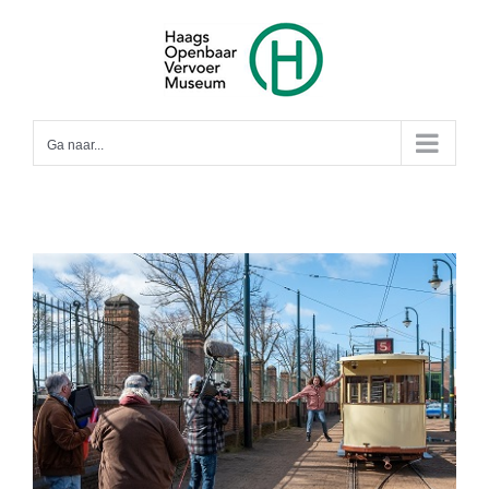
Ga
naar
inhoud
Ga naar...