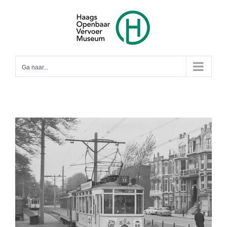
Ga
naar
inhoud
Ga naar...