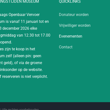
INGSTIJDEN MUSEUM
QUICKLINKS
aags Openbaar Vervoer
Donateur worden
m is vanaf 11 januari tot en
Vrijwilliger worden
3 december 2026 elke
gmiddag van 12.30 tot 17.00
Evenementen
eopend.
Contact
es zijn te koop in het
m zelf (alleen pin: geen
t geld), of via de groene
linksonder op de website.
 reserveren is niet verplicht.
| Alle rechten voorbehouden