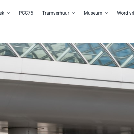
ek
PCC75
Tramverhuur
Museum
Word vri