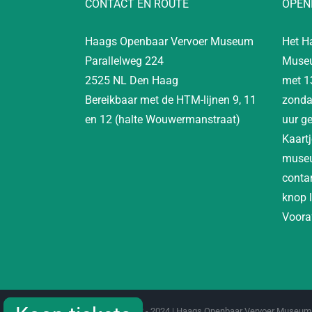
CONTACT EN ROUTE
OPEN
Haags Openbaar Vervoer Museum
Het H
Parallelweg 224
Museu
2525 NL Den Haag
met 1
Bereikbaar met de HTM-lijnen 9, 11
zonda
en 12 (halte Wouwermanstraat)
uur g
Kaartj
museu
contan
knop 
Vooraf
Copyright 2012 - 2024 | Haags Openbaar Vervoer Museum 