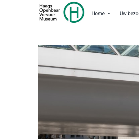
Ga
naar
Home
Uw bezo
inhoud