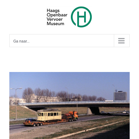
Ga
naar
inhoud
Ga naar...