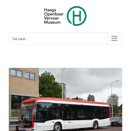
Ga
naar
inhoud
Ga naar...