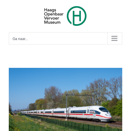
Ga
naar
inhoud
Ga naar...