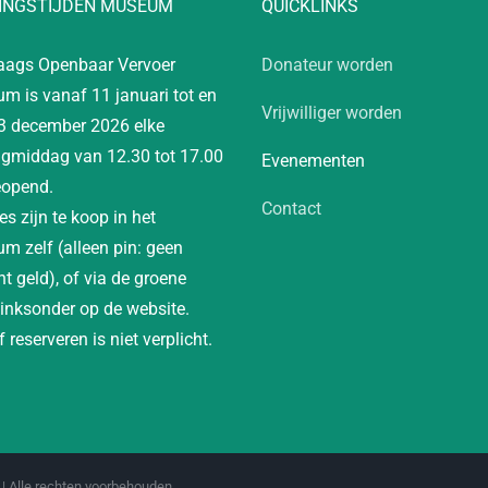
INGSTIJDEN MUSEUM
QUICKLINKS
aags Openbaar Vervoer
Donateur worden
m is vanaf 11 januari tot en
Vrijwilliger worden
3 december 2026 elke
gmiddag van 12.30 tot 17.00
Evenementen
eopend.
Contact
es zijn te koop in het
m zelf (alleen pin: geen
t geld), of via de groene
linksonder op de website.
 reserveren is niet verplicht.
| Alle rechten voorbehouden