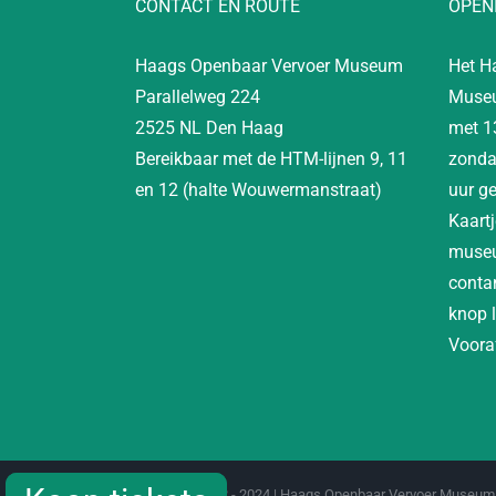
CONTACT EN ROUTE
OPEN
Haags Openbaar Vervoer Museum
Het H
Parallelweg 224
Museu
2525 NL Den Haag
met 1
Bereikbaar met de HTM-lijnen 9, 11
zonda
en 12 (halte Wouwermanstraat)
uur g
Kaartj
museu
contan
knop 
Vooraf
Copyright 2012 - 2024 | Haags Openbaar Vervoer Museum 