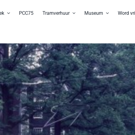
ek
PCC75
Tramverhuur
Museum
Word vri