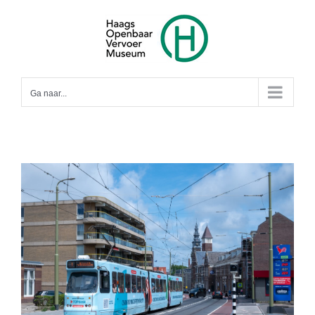
Ga
naar
inhoud
Ga naar...