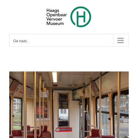
Ga
naar
inhoud
Ga naar...