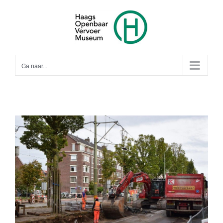
Ga
naar
inhoud
Ga naar...