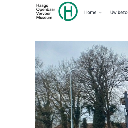
Ga
naar
Home
Uw bezo
inhoud