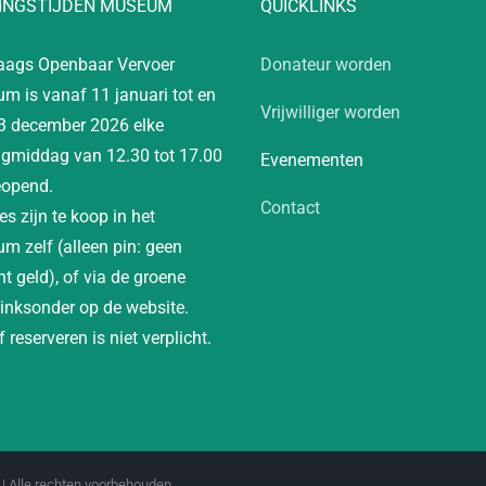
INGSTIJDEN MUSEUM
QUICKLINKS
aags Openbaar Vervoer
Donateur worden
m is vanaf 11 januari tot en
Vrijwilliger worden
3 december 2026 elke
gmiddag van 12.30 tot 17.00
Evenementen
eopend.
Contact
es zijn te koop in het
m zelf (alleen pin: geen
t geld), of via de groene
linksonder op de website.
 reserveren is niet verplicht.
| Alle rechten voorbehouden