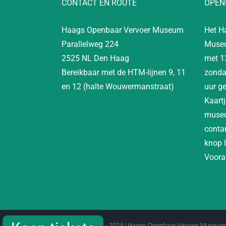
CONTACT EN ROUTE
OPEN
Haags Openbaar Vervoer Museum
Het H
Parallelweg 224
Museu
2525 NL Den Haag
met 1
Bereikbaar met de HTM-lijnen 9, 11
zonda
en 12 (halte Wouwermanstraat)
uur g
Kaartj
museu
contan
knop 
Vooraf
Copyright 2012 - 2024 | Haags Openbaar Vervoer Museum 