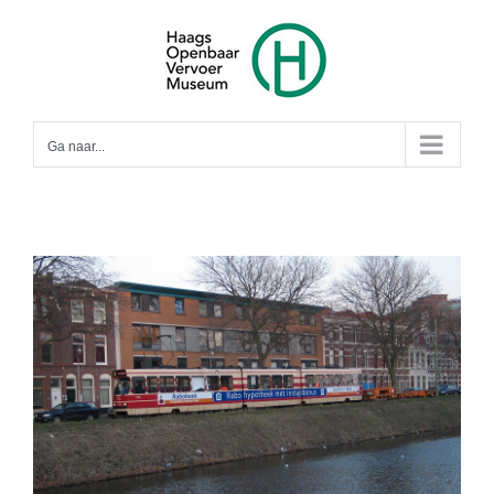
Ga
naar
inhoud
Ga naar...